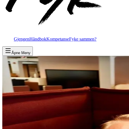
Gjengen
Håndbok
Kompetanse
Fyke sammen?
Åpne Meny