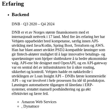
Erfaring
Backend
DNB
·
Q3 2020 – Q4 2024
DNB er et av Norges største finanskonsern med et
internasjonalt nettverk i 17 land. Med fire års erfaring her har
Vebjørn opparbeidet bred kompetanse, særlig innen API-
utvikling med Java/Kotlin, Spring Boot, Terraform og AWS.
Han har blant annet utviklet PSD2-kompatible løsninger som
gir fintech-aktører mulighet til å lage innovative betalings- og
spareløsninger som hjelper sluttbrukere å ta bedre økonomiske
valg. API-ene ble designet med OpenAPI, og en API-gateway
var en sentral del av infrastrukturen for å sikre routing,
sikkerhet og kontroll. Vebjørn hadde en nøkkelrolle i
utviklingen av Loan Insight API – DNBs første kommersielle
API – og var involvert i hele prosessen fra idé til produksjon.
Løsningen automatiserte tilgangen til lånedata i ERP-
systemer, erstattet manuell posthåndtering og ga økt
effektivitet og færre feil.
Amazon Web Services
,
Dynatrace