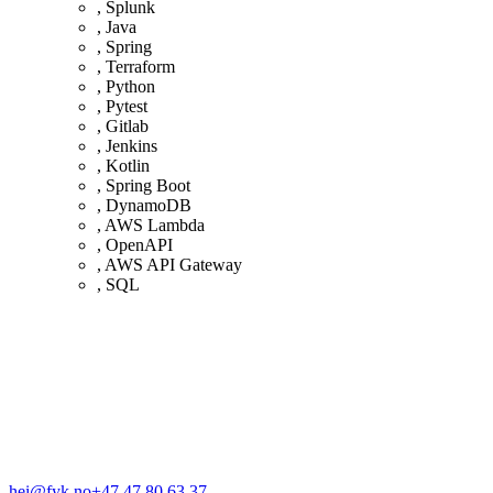
,
Splunk
,
Java
,
Spring
,
Terraform
,
Python
,
Pytest
,
Gitlab
,
Jenkins
,
Kotlin
,
Spring Boot
,
DynamoDB
,
AWS Lambda
,
OpenAPI
,
AWS API Gateway
,
SQL
hei@fyk.no
+47 47 80 63 37