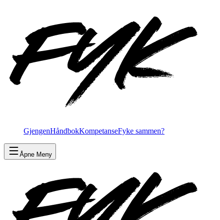
Gjengen
Håndbok
Kompetanse
Fyke sammen?
Åpne Meny