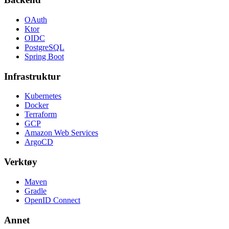
OAuth
Ktor
OIDC
PostgreSQL
Spring Boot
Infrastruktur
Kubernetes
Docker
Terraform
GCP
Amazon Web Services
ArgoCD
Verktøy
Maven
Gradle
OpenID Connect
Annet